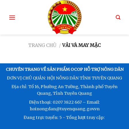
TRANG CHỦ
/
VẢI VÀ MAY MẶC
CHUYÊN TRANG VỀ SẢN PHẨM OCOP HỖ TRỢ NÔNG DÂN
ĐƠN VỊ CHỦ QUẢN: HỘI NÔNG DÂN TỈNH TUYÊN QUANG
Địa chỉ: Tổ 16, Phường An Tường, Thành phố Tuyên
Quang, Tỉnh Tuyên Quang
Điện thoại: 0207 3822 667 – Email:
hoinongdan@tuyenquang.gov.vn
Đang trực tuyến:
5
- Tổng lượt truy cập: