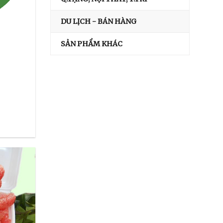
DU LỊCH - BÁN HÀNG
SẢN PHẨM KHÁC