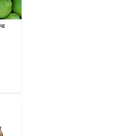
ong
s