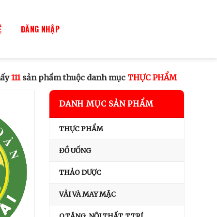
Ệ
ĐĂNG NHẬP
hấy
111
sản phẩm thuộc danh mục
THỰC PHẨM
DANH MỤC SẢN PHẨM
THỰC PHẨM
ĐỒ UỐNG
THẢO DƯỢC
VẢI VÀ MAY MẶC
Q.TẶNG, NỘI THẤT, T.TRÍ