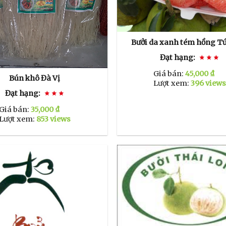
Bưởi da xanh tém hồng T
Đạt hạng:
Giá bán:
45,000 ₫
Bún khô Đà Vị
Lượt xem:
396 views
Đạt hạng:
Giá bán:
35,000 ₫
Lượt xem:
853 views