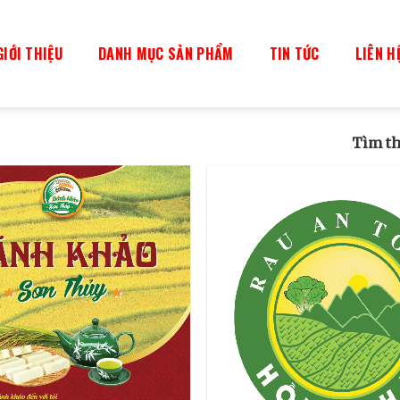
GIỚI THIỆU
DANH MỤC SẢN PHẨM
TIN TỨC
LIÊN H
Tìm t