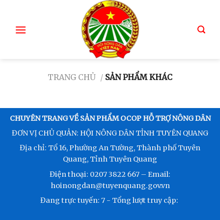
TRANG CHỦ
/
SẢN PHẨM KHÁC
CHUYÊN TRANG VỀ SẢN PHẨM OCOP HỖ TRỢ NÔNG DÂN
ĐƠN VỊ CHỦ QUẢN: HỘI NÔNG DÂN TỈNH TUYÊN QUANG
Địa chỉ: Tổ 16, Phường An Tường, Thành phố Tuyên
Quang, Tỉnh Tuyên Quang
Điện thoại: 0207 3822 667 – Email:
hoinongdan@tuyenquang.gov.vn
Đang trực tuyến:
7
- Tổng lượt truy cập: