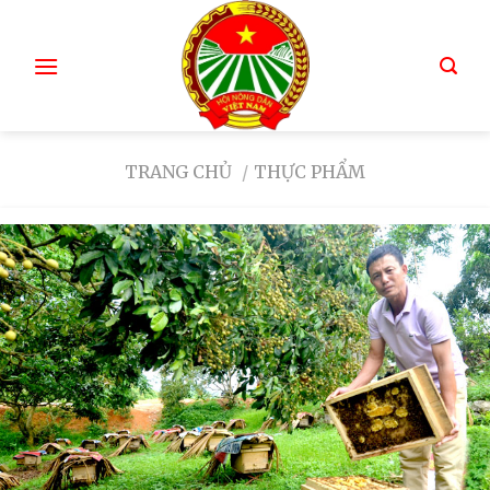
TRANG CHỦ
/
THỰC PHẨM