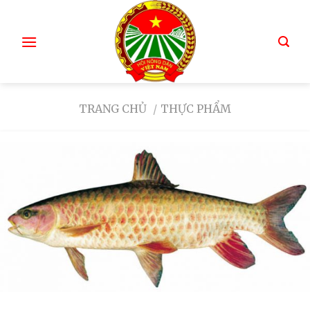
TRANG CHỦ
/
THỰC PHẨM