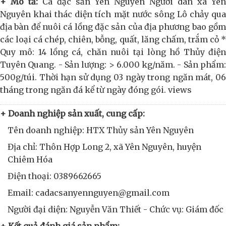
+ Mô tả:
Cá đặc sản Yên Nguyên Người dân xã Yên
Nguyên khai thác diện tích mặt nước sông Lô chảy qua
địa bàn để nuôi cá lồng đặc sản của địa phương bao gồm
các loại cá chép, chiên, bỗng, quất, lăng chấm, trắm cỏ *
Quy mô: 14 lồng cá, chăn nuôi tại lòng hồ Thủy điện
Tuyên Quang. - Sản lượng: > 6.000 kg/năm. - Sản phẩm:
500g/túi. Thời hạn sử dụng 03 ngày trong ngăn mát, 06
tháng trong ngăn đá kể từ ngày đóng gói. views
+ Doanh nghiệp sản xuất, cung cấp:
Tên doanh nghiệp: HTX Thủy sản Yên Nguyên
Địa chỉ: Thôn Hợp Long 2, xã Yên Nguyên, huyện
Chiêm Hóa
Điện thoại: 0389662665
Email: cadacsanyennguyen@gmail.com
Người đại diện: Nguyễn Văn Thiết - Chức vụ: Giám đốc