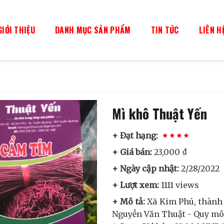
GIỚI THIỆU
DANH MỤC SẢN PHẨM
TIN TỨC
LIÊN H
Mì khô Thuật Yến
+ Đạt hạng:
+ Giá bán:
23,000 ₫
+ Ngày cập nhật:
2/28/2022
+ Lượt xem:
1111 views
+ Mô tả:
Xã Kim Phú, thành 
Nguyễn Văn Thuật - Quy mô v