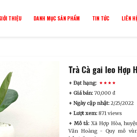
GIỚI THIỆU
DANH MỤC SẢN PHẨM
TIN TỨC
LIÊN H
Trà Cà gai leo Hợp 
+ Đạt hạng:
+ Giá bán:
70,000 ₫
+ Ngày cập nhật:
2/25/2022
+ Lượt xem:
871 views
+ Mô tả:
Xã Hợp Hòa, huyện
Văn Hoàng - Quy mô vùng