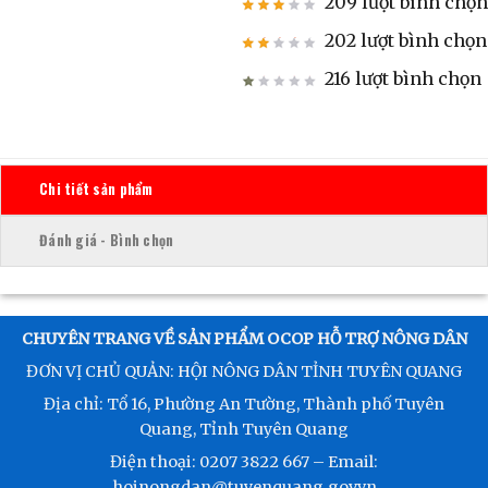
209 lượt bình chọn
202 lượt bình chọn
216 lượt bình chọn
Chi tiết sản phẩm
Đánh giá - Bình chọn
CHUYÊN TRANG VỀ SẢN PHẨM OCOP HỖ TRỢ NÔNG DÂN
ĐƠN VỊ CHỦ QUẢN: HỘI NÔNG DÂN TỈNH TUYÊN QUANG
Địa chỉ: Tổ 16, Phường An Tường, Thành phố Tuyên
Quang, Tỉnh Tuyên Quang
Điện thoại: 0207 3822 667 – Email:
hoinongdan@tuyenquang.gov.vn