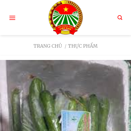
TRANG CHỦ
/
THỰC PHẨM