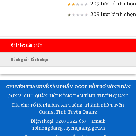
209 lượt bình chọn
209 lượt bình chọn
Chi tiết sản phẩm
Đánh giá - Bình chọn
CHUYÊN TRANG VỀ SẢN PHẨM OCOP HỖ TRỢ NÔNG DÂN
ĐƠN VỊ CHỦ QUẢN: HỘI NÔNG DÂN TỈNH TUYÊN QUANG
Địa chỉ: Tổ 16, Phường An Tường, Thành phố Tuyên
Quang, Tỉnh Tuyên Quang
Điện thoại: 0207 3822 667 – Email:
hoinongdan@tuyenquang.gov.vn