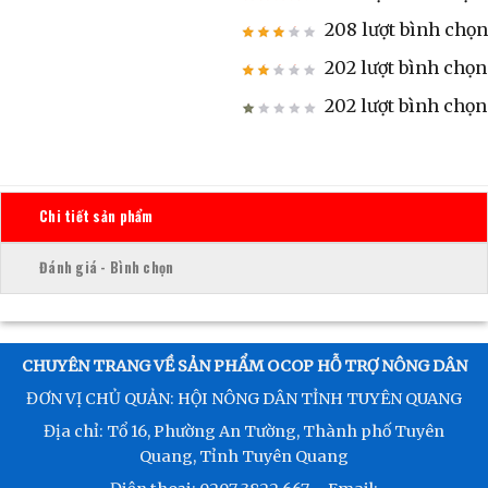
208 lượt bình chọn
202 lượt bình chọn
202 lượt bình chọn
Chi tiết sản phẩm
Đánh giá - Bình chọn
CHUYÊN TRANG VỀ SẢN PHẨM OCOP HỖ TRỢ NÔNG DÂN
ĐƠN VỊ CHỦ QUẢN: HỘI NÔNG DÂN TỈNH TUYÊN QUANG
Địa chỉ: Tổ 16, Phường An Tường, Thành phố Tuyên
Quang, Tỉnh Tuyên Quang